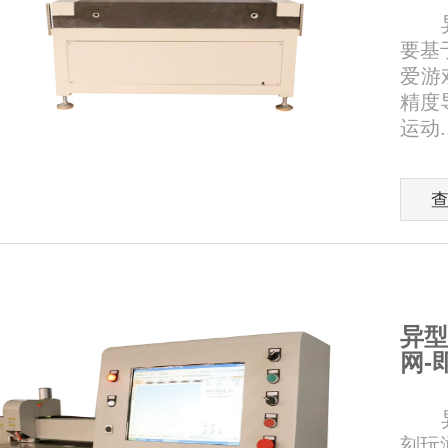
异型
要基
爱游
精度
运动..
异型
网-
异型
刻玩