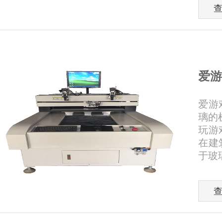
爱游
爱游
璃的
玩游
在建
于玻