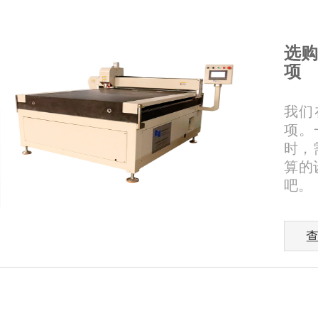
选购
项
我们
项。
时，
算的
吧。