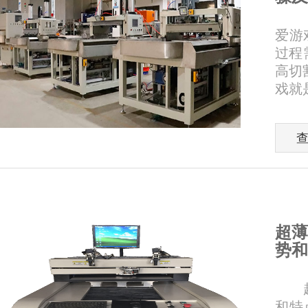
爱游
过程
高切
戏就
超薄
势和
超薄
和特