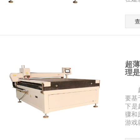
超薄
理是
超薄
要基
下是
骤和
游戏就