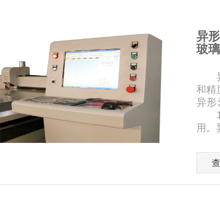
异形
玻璃
异形
和精
异形
1、
用。异.