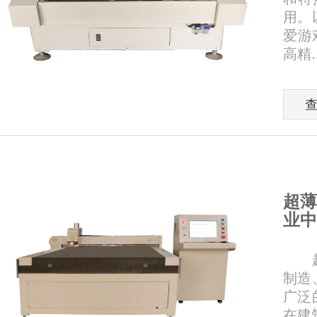
用。
爱游
高精..
超薄
业中
超薄
制造
广泛
在建