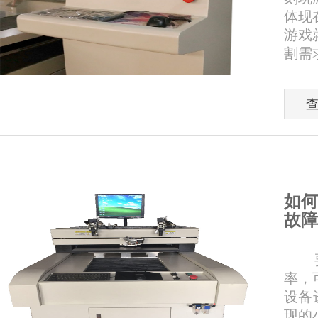
体现
游戏
割需求
如何
故障
要降
率，
设备
现的