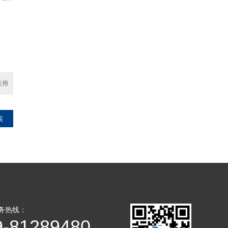
应用
表
务热线：
9-81289480