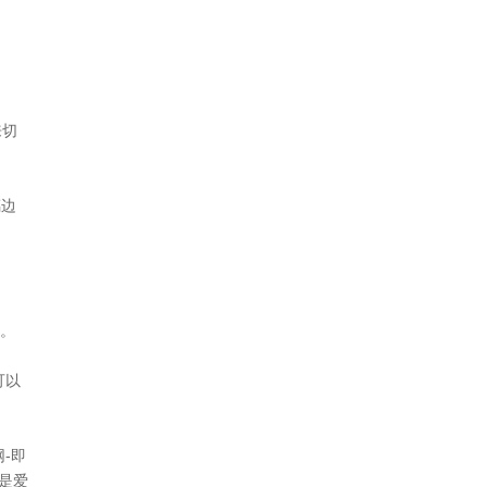
来切
璃边
。
可以
-即
就是爱