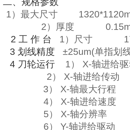
二、规格参数
件
1）最大尺寸 1320*1120
2）厚度 0.15m
2
工 作 台
1
）尺寸
3
划线精度
±
25um(
单指划
4 刀轮运行
1） X-轴进
2） X-轴进给传动 
3） X-轴最大行程 
4） X-轴进给速度 1
5） X-轴分辨率 0
6） Y-轴进给驱