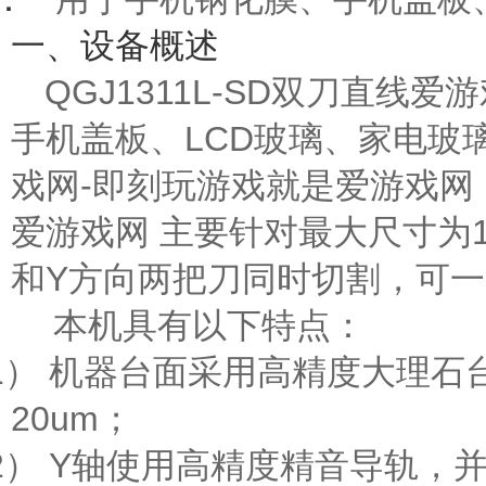
一、设备概述
QGJ1311L-SD双刀直
手机盖板、LCD玻璃、家电玻
戏网-即刻玩游戏就是爱游戏网 。
爱游戏网
主要针对最大尺寸为
和
Y
方向两把刀同时切割，可一
本机具有以下特点：
1）
机器台面采用高精度大理石
20um
；
2） Y
轴使用高精度精音导轨，