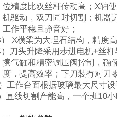
位精度比双丝杆传动高；
X
轴使
机驱动，双刀同时切割；机器
工作平稳且静音好；
3） X
横梁为大理石结构，精度
4
）刀头升降采用步进电机
+
丝杆
擦
气缸和精密调压阀控制，确
度，提高效率；下刀装有对刀
）工作台面根据玻璃最大尺寸设
）直线切割产能高，一个班
10
小