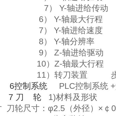
7） Y-轴进给传动 
6） Y-轴最大行程 
7） Y-轴进给速度 10
8） Y-轴分辨率 0
9） Z-轴进给驱
10）Z-轴最大行程
11
）转刀装置
6控制系统
PLC控制系
7 刀 轮
1)材料及形状 
 刀轮尺寸：φ2.5（外径）×￠0