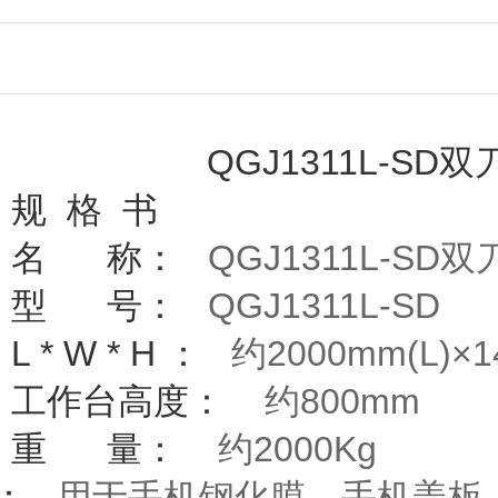
QGJ1311L-SD
规
格
书
名
称：
QGJ1311L-SD
双
型
号：
QGJ1311L-SD
L * W * H
：
约
2000mm(L)×
工作台高度：
约800mm
重
量：
约
2000Kg
：
用于手机钢化膜
、手机盖板