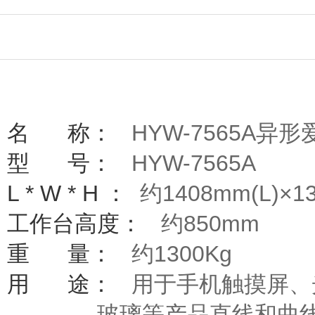
名
称：
HYW-7565A异
型
号：
HYW-7565A
L * W * H
：
约
1408mm(L)×1
工作台高度：
约850mm
重
量
：
约
1300Kg
用
途：
用于手机触摸屏
、
玻璃等产品直线和曲