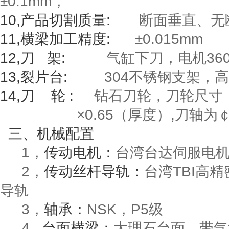
±
0.1mm
，
10,
产品切割质量
:
断面垂直、无
11,
横梁加工精度
:
±
0.015mm
12,
刀
架
:
气缸下刀，电机
36
13,
裂片台
:
304
不锈钢支架，高
14,
刀
轮
:
钻石刀轮，刀轮尺寸
×
0.65
（厚度）
,
刀轴为
三
、机械配置
1，
传动电机：
台湾
台
达
伺
服
电
2，
传动丝杆导轨：
台湾TBI高
导轨
3，
轴承：
NSK，P5级
4,
台面横梁：
大理石台面，带气