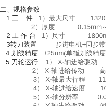
二、规格参数
1
工
件
1）最大尺寸
1320
2）厚度
0.15mm
2
工
作
台
1
）尺寸
1800m
3
转刀装置
步进电机
+
同步带
4
划线精度
±
25um(
单指划线精度
5
刀轮运行
1）
X-
轴进给驱动
2）
X-
轴进给传动
高
3）
X-
轴最大行程
118
4）
X-
轴进给速度
10m
5）
X-
轴分辨率
0.00
6）
Y-
轴进给驱动