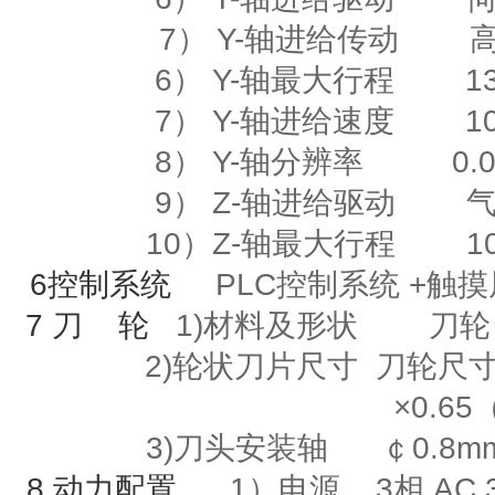
7） Y-轴进给传动
6）
Y-
轴最大行程
135
7）
Y-
轴进给速度
10m
8）
Y-
轴分辨率
0.00
9）
Z-
轴进给驱动
10）
Z-
轴最大行程
10
6
控制系统
PLC控制系统
+
触
7
刀
轮
1)材料及形状
刀轮
2)
轮状刀片尺寸
刀轮尺寸
×
0.65
3)刀头安装轴
￠
0.8m
8
动力配置
1）电源
3
相
AC 