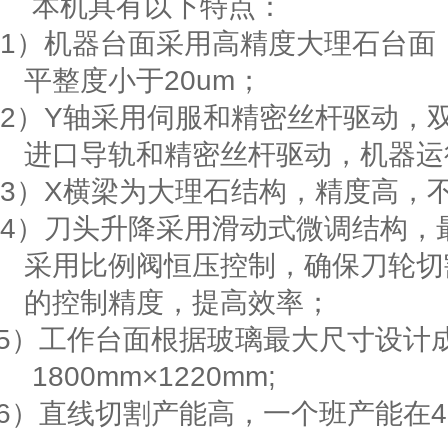
本机具有以下特点：
1）
机器台面采用高精度大理石台面
平整度小于
20um
；
2）
Y
轴采用伺服和精密丝杆驱动，
进口导轨和精密丝杆驱动，机器运
3）
X
横梁为大理石结构，精度高，
4
）刀头升降采用滑动式微调结构，
采用比例阀恒压控制，确保刀轮切
的控制精度，提高效率；
5
）工作台面根据玻璃最大尺寸设计
1800mm
×
122
0mm;
6
）直线切割产能高，一个班产能在
4