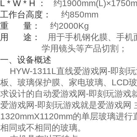
L * W * H
：
约
1900mm(L)
×
1750
工作台高度：
约
850mm
重
量：
约
2000Kg
用
途：
用于手机钢化膜、手机面
学用镜头等产品切割；
一、
设备概述
HYW-1311L直线爱游戏网-即
板、玻璃保护膜、家电玻璃、LCD
求设计的自动爱游戏网-即刻玩游戏就是
爱游戏网-即刻玩游戏就是爱游戏网
1320mmX1120mm
的单层玻璃进行
相同或不相同的玻璃。