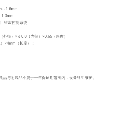
m
～
1.6mm
1.0mm
面
维宏控制系统
（外径）×￠
0.8
（内径）×
0.65
（厚度）
径）×
4mm
（长度）；
耗品与附属品不属于一年保证期范围内，设备终生维护。