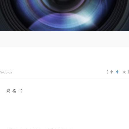
【
小
中
大
-03-07
规
格
书