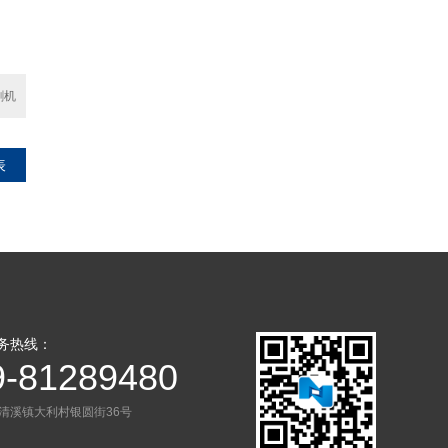
割机
表
务热线：
9-81289480
清溪镇大利村银圆街36号