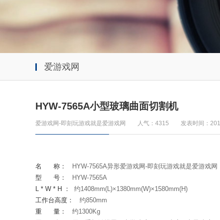
爱游戏网
HYW-7565A小型玻璃曲面切割机
爱游戏网-即刻玩游戏就是爱游戏网
人气：4315
发表时间：2019
名
称：
HYW-7565A异形爱游戏网-即刻玩游戏就是爱游戏网
型
号：
HYW-7565A
L * W * H
：
约
1408mm(L)
×
1380mm(W)
×
1580mm(H)
工作台高度：
约
850mm
重
量
：
约
1300Kg