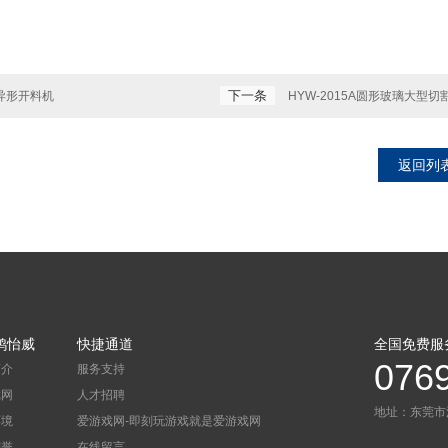
下一条
A异形开料机
HYW-2015A圆形玻璃大型切
返回列
鸿怡威
快捷通道
全国免费服
076
简介
服务支持
戏网
人才招聘
地址：东莞市
环境
爱游戏网-即刻玩游戏就是爱游戏网
荣誉
在线留言