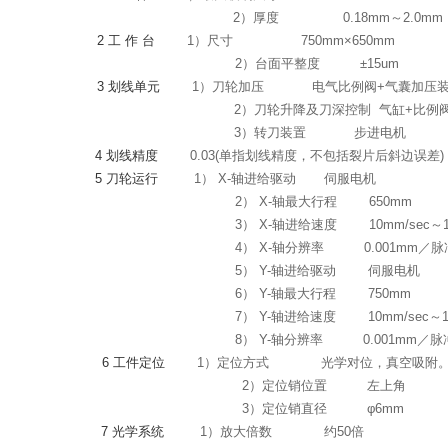
2）厚度
0.18mm～2.0mm
2
工 作 台
1）尺寸
750mm
×
650mm
2）台面平整度
±
15um
3
划线单元
1）刀轮加压
电气比例阀
+
气囊加压
2）刀轮升降及刀深控制
气缸
+
比例
3）转刀装置
步进电机
4
划线精度
0.03(单指划线精度，不包括裂片后斜边误差
)
5
刀轮运行
1）
X-
轴进给驱动
伺服电机
2）
X-
轴最大行程
650mm
3）
X-
轴进给速度
10mm/sec
～
4）
X-
轴分辨率
0.001mm
／脉
5）
Y-
轴进给驱动
伺服电机
6）
Y-
轴最大行程
750mm
7）
Y-
轴进给速度
10mm/sec
～
8）
Y-
轴分辨率
0.001mm
／脉
6
工件定位
1）定位方式
光学对位，真空吸附
2）定位销位置
左上角
3）定位销直径
φ
6mm
7
光学系统
1）放大倍数
约
50
倍