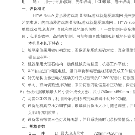
用
途：
用于手机触摸屏、光学玻璃、LCD玻璃、电子玻璃、
一、设备概述
HYW-7565A 异形爱游戏网-即刻玩游戏就是爱游戏网 是
艺要求设计的自动爱游戏网-即刻玩游戏就是爱游戏网 。HYW-75
单层或双层玻璃进行直线和曲线的组合切割，可一次切割任意多
位，实现高效率、高精度切割。可切割由直线和圆弧组成的任意
本机具有以下特点：
1
）
玻璃定位采用销钉初定位
，图像识别系统精确对位，真空吸附
铝合金材料；
2
）机器采用大理石结构，确保机械安装精度，机器工作平稳；
3
）
X/Y
轴由进口伺服电机、进口导轨和精密丝杠驱动完成工件精
4
）转刀结构由步进电机驱动刀杆完成玻璃的
0
°
-360
°切割；切割
5
）单向、双向切割选择功能，来回切割刀轮偏差补正功能，保证
6
）台板根据玻璃最大尺寸设计成长方形，尺寸
750mm
×
65
0mm
；
7
）两套
CCD
装置，利用图像识别系统完成玻璃手动对位功能。
8
）设备配有真空压力调节阀，玻璃载台负压大小可随意调整，并
足影响切割质量；
9
）设备带有报警三色灯及蜂鸣器，并且系统随时记录报警情况，
二、规格参数
1
工
件
1）最大玻璃尺寸
720mm
×
620mm