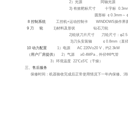
2）光源
同轴光源
3) 有效靶标尺寸
十字标
0.3m
圆形标 ￠0.3mm～￠
8
控制
系
统
工控机
+
运动控制卡
WINDOWS
操作界
9
刀
轮
1)材料及形状
钻石刀轮
2)
轮状刀片尺寸
刀轮尺寸：φ
2.5
3)刀头安装轴
￠0.8mm（直
10
动力配置
1）电源
AC 220V
±
20
V，约
2.3kW
（用户厂房提供）
2）气源
≥
0.4MPa
，外径Φ
8
气管
3
）环境温度
22
℃±
5
℃（干燥）
三
、售后服务
保修时间：机器验收完成后正常使用情况下一年内保修。消