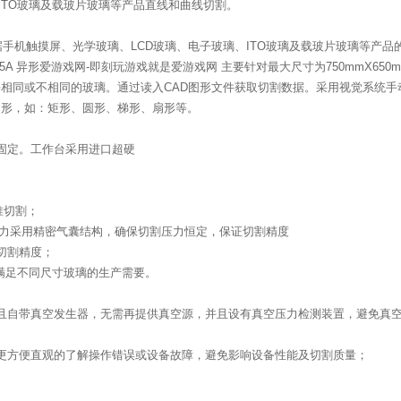
ITO玻璃及载玻片玻璃等产品直线和曲线切割。
根据手机触摸屏、光学玻璃、
LCD
玻璃、电子玻璃、
ITO
玻璃及载玻片玻璃等产品
65A 异形爱游戏网-即刻玩游戏就是爱游戏网 主要针对最大尺寸为
750mmX650
块相同或不相同的玻璃。通过读入
CAD
图形文件获取切割数据。采用视觉系统手
图形，如：矩形、圆形、梯形、扇形等。
固定。工作台采用进口超硬
准切割；
压力采用精密气囊结构，确保切割压力恒定，保证切割精度
切割精度；
满足不同尺寸玻璃的生产需要。
且自带真空发生器，无需再提供真空源，并且设有真空压力检测装置，避免真
更方便直观的了解操作错误或设备故障，避免影响设备性能及切割质量；