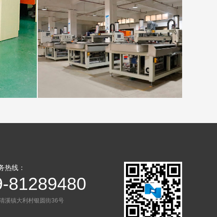
工厂环境
务热线：
9-81289480
清溪镇大利村银圆街36号