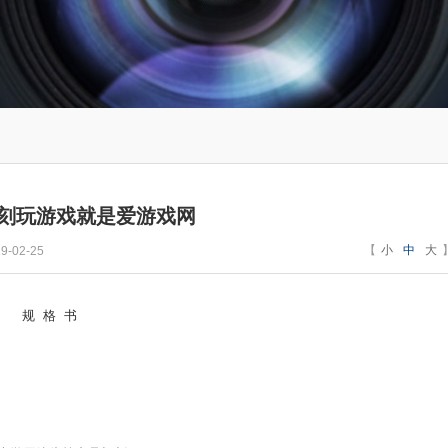
即刻玩游戏就是爱游戏网
【
小
中
大
-02-25
规
格
书