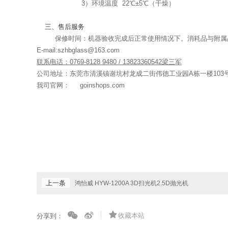
3
）环境温度
22
℃±
5
℃（干燥）
三
、售后服务
保修时间：机器验收完成后正常使用情况下
。消耗品与附属
E-mail:szhbglass@163.com
联系电话：
0769-8128 9480 / 13823360542
梁三军
公司地址：东莞市清溪镇谢坑村龙成二街伟德工业园
A
栋一楼
103
我司官网：
goinshops.com
上一条
鸿怡威 HYW-1200A 3D扫光机2.5D抛光机
收藏本站
分享到：