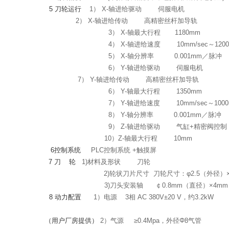
5
刀轮运行
1）
X-
轴进给驱动
伺服电机
2）
X-
轴进给传动
高精密丝杆加导轨
3）
X-
轴最大行程
1180mm
4）
X-
轴进给速度
10mm/sec
～
120
5）
X-
轴分辨率
0.001mm
／脉冲
6）
Y-
轴进给驱动
伺服电机
7） Y-轴进给传动
高精密丝杆加导轨
6）
Y-
轴最大行程
1350mm
7）
Y-
轴进给速度
10mm/sec
～
100
8）
Y-
轴分辨率
0.001mm
／脉冲
9）
Z-
轴进给驱动
气缸
+
精密阀控制
10）
Z-
轴最大行程
10mm
6
控制系统
PLC控制系统
+
触摸屏
7
刀
轮
1)材料及形状
刀轮
2)
轮状刀片尺寸
刀轮尺寸：φ
2.5
（外径）
3)刀头安装轴
￠
0.8mm
（直径）×
4mm
8
动力配置
1）电源
3
相
AC 380V
±
20
V，约
3.2kW
（用户厂房提供）
2）气源
≥
0.4Mpa
，外径Φ
8
气管