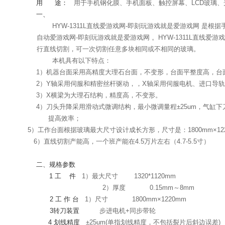
用
途：
用于手机钢化膜、手机面板、触控屏幕、LCD玻璃、
一、
HYW-1311L直线爱游戏网-即刻玩游戏就是爱游戏网 是
自动爱游戏网-即刻玩游戏就是爱游戏网 。HYW-1311L直线爱
行直线切割，可一次切割任意多块相同或不相同的玻璃。
本机具有以下特点：
1）
机器台面采用高精度大理石台面，不变形，台面平整度高，台
2）
Y
轴采用伺服和精密丝杆驱动，
，
X
轴采用伺服电机、进口导轨
3）
X
横梁为大理石结构，精度高，不变形。
4
）刀头升降采用滑动式微调结构，最小微调量程±
25um
，气缸下
提高效率；
5
）工作台面根据玻璃最大尺寸设计成长方形，尺寸是：
1800mm
×
12
6
）直线切割产能高，一个班产能在
4.5
万片左右（
4.7-5.5
寸）
二、规格参数
1
工
件
1）最大尺寸
1320*1120mm
2）厚度
0.15mm～8mm
2
工
作
台
1
）尺寸
1800mm
×
1220mm
3
转刀装置
步进电机
+
同步带轮
4
划线精度
±
25um(
单指划线精度，不包括裂片后斜边误差
)