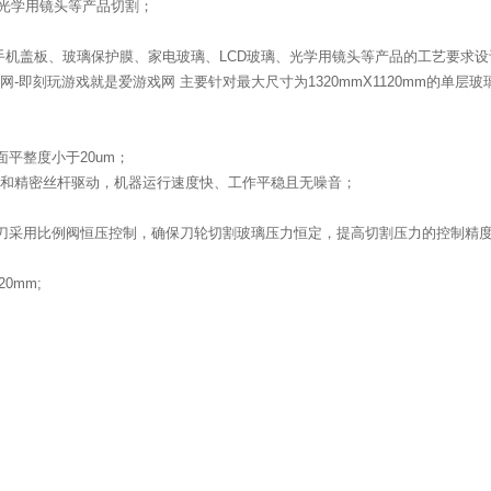
光学用镜头等产品切割；
根据手机盖板、玻璃保护膜、家电玻璃、LCD玻璃、光学用镜头等产品的工艺要求
游戏网-即刻玩游戏就是爱游戏网 主要针对最大尺寸为
1320mmX1120mm
的单层玻
面平整度小于
20um
；
和精密丝杆驱动，机器运行速度快、工作平稳且无噪音；
刀采用比例阀恒压控制，确保刀轮切割玻璃压力恒定，提高切割压力的控制精
2
0mm;