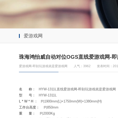
爱游戏网
珠海鸿怡威自动对位OGS直线爱游戏网-
爱游戏网-即刻玩游戏就是爱游戏网
人气：3962
发表时间：2019
名
称：
HYW-1311L
直线爱游戏网-即刻玩游戏就是爱游戏网
型
号：
HYW-1311L
L * W * H
：
约
1900mm(L)
×
1750mm(W)
×
1380mm(H)
工作台高度：
约
850mm
重
量：
约
2000Kg