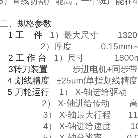
6
）直线切割产能高，一个班产能在
4
二、规格参数
1
工
件
1）最大尺寸
1320
2）厚度
0.15mm
2
工
作
台
1
）尺寸
1800m
3
转刀装置
步进电机
+
同步带
4
划线精度
±
25um(
单指划线精度
5
刀轮运行
1）
X-
轴进给驱动
2）
X-
轴进给传动
高
3）
X-
轴最大行程
118
4）
X-
轴进给速度
10m
5）
X-
轴分辨率
0.00