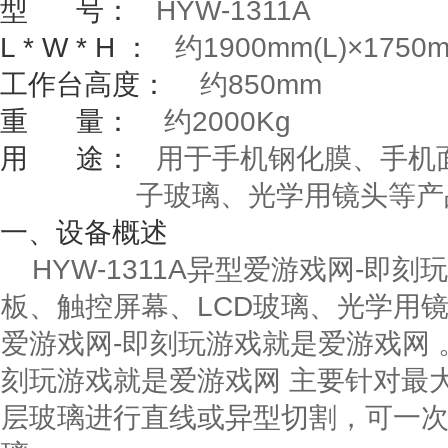
型
号：
HYW-1311A
L * W * H
：
约
1900mm(L)
×
1750
工作台高度：
约
850mm
重
量：
约
2000Kg
用
途：
用于手机钢化膜、手机面
子玻璃、光学用镜头等产
一、设备概述
HYW-1311A异型爱游戏网-即
板、触控屏幕、LCD玻璃、光学用
爱游戏网-即刻玩游戏就是爱游戏网 。
刻玩游戏就是爱游戏网 主要针对最
层玻璃进行直线或异型切割，可一