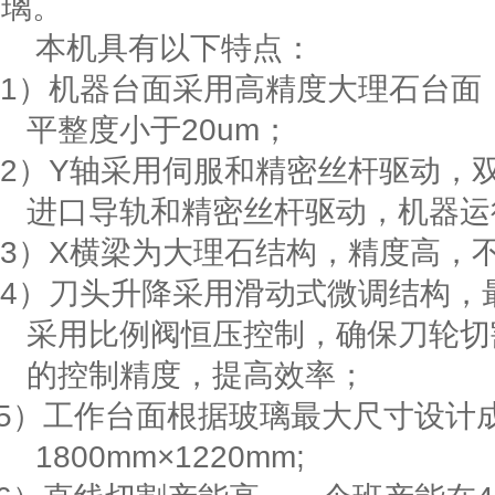
璃。
本机具有以下特点：
1）
机器台面采用高精度大理石台面
平整度小于
20um
；
2）
Y
轴采用伺服和精密丝杆驱动，
进口导轨和精密丝杆驱动，机器运
3）
X
横梁为大理石结构，精度高，
4
）刀头升降采用滑动式微调结构，
采用比例阀恒压控制，确保刀轮切
的控制精度，提高效率；
5
）工作台面根据玻璃最大尺寸设计
1800mm
×
122
0mm;