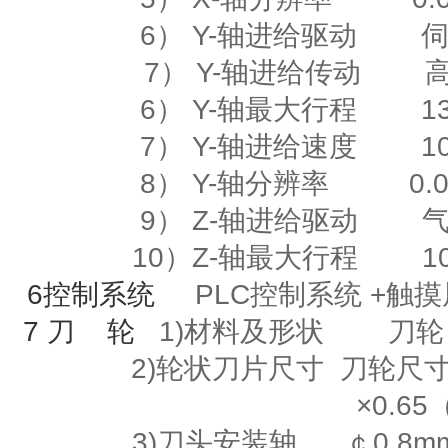
6）
Y-
轴进给驱动
7） Y-轴进给传动
6）
Y-
轴最大行程
135
7）
Y-
轴进给速度
10m
8）
Y-
轴分辨率
0.00
9）
Z-
轴进给驱动
10）
Z-
轴最大行程
10
6
控制系统
PLC控制系统
+
触
7
刀
轮
1)材料及形状
刀轮
2)
轮状刀片尺寸
刀轮尺寸
×
0.65
3)刀头安装轴
￠
0.8m