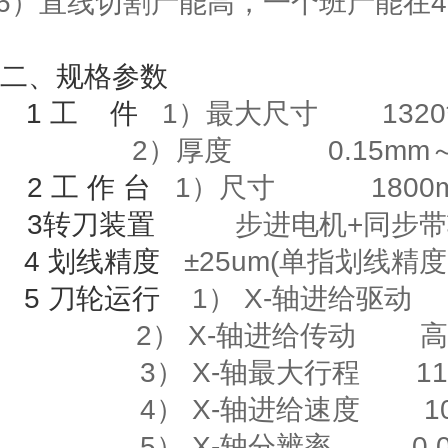
6
）直线切割产能高，一个班产能在
4
二、规格参数
1
工
件
1）最大尺寸
1320
2）厚度
0.15mm
2
工
作
台
1
）尺寸
1800m
3
转刀装置
步进电机
+
同步带
4
划线精度
±
25um(
单指划线精度
5
刀轮运行
1）
X-
轴进给驱动
2）
X-
轴进给传动
高
3）
X-
轴最大行程
118
4）
X-
轴进给速度
10m
5）
X-
轴分辨率
0.00