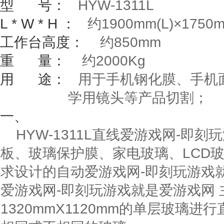
型
号：
HYW-1311L
L * W * H
：
约
1900mm(L)
×
1750
工作台高度：
约
850mm
重
量：
约
2000Kg
用
途：
用于手机钢化膜、手机面
学用镜头等产品切割；
一、
HYW-1311L直线爱游戏网-即
板、玻璃保护膜、家电玻璃、LCD
求设计的自动爱游戏网-即刻玩游戏就是
爱游戏网-即刻玩游戏就是爱游戏网
1320mmX1120mm
的单层玻璃进行