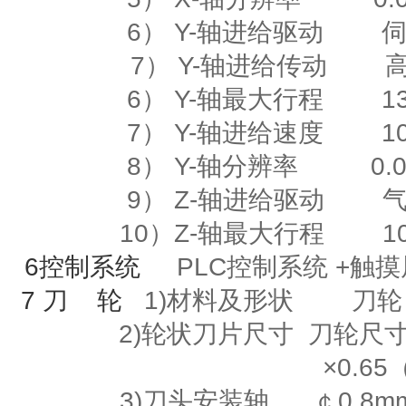
6）
Y-
轴进给驱动
7） Y-轴进给传动
6）
Y-
轴最大行程
135
7）
Y-
轴进给速度
10m
8）
Y-
轴分辨率
0.00
9）
Z-
轴进给驱动
10）
Z-
轴最大行程
10
6
控制系统
PLC控制系统
+
触
7
刀
轮
1)材料及形状
刀轮
2)
轮状刀片尺寸
刀轮尺寸
×
0.65
3)刀头安装轴
￠
0.8m