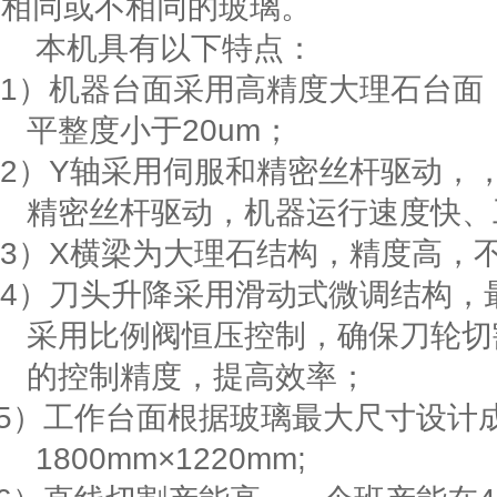
相同或不相同的玻璃。
本机具有以下特点：
1）
机器台面采用高精度大理石台面
平整度小于
20um
；
2）
Y
轴采用伺服和精密丝杆驱动，
精密丝杆驱动，机器运行速度快、
3）
X
横梁为大理石结构，精度高，
4
）刀头升降采用滑动式微调结构，
采用比例阀恒压控制，确保刀轮切
的控制精度，提高效率；
5
）工作台面根据玻璃最大尺寸设计
1800mm
×
122
0mm;