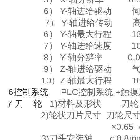
6）
Y-
轴进给驱动
7） Y-轴进给传动
6）
Y-
轴最大行程
135
7）
Y-
轴进给速度
10m
8）
Y-
轴分辨率
0.00
9）
Z-
轴进给驱动
10）
Z-
轴最大行程
10
6
控制系统
PLC控制系统
+
触
7
刀
轮
1)材料及形状
刀轮
2)
轮状刀片尺寸
刀轮尺寸
×
0.65
3)刀头安装轴
￠
0.8m