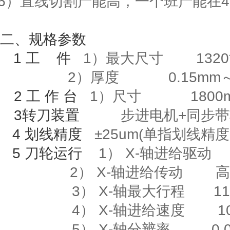
6
）直线切割产能高，一个班产能在
4
二、规格参数
1
工
件
1）最大尺寸
1320
2）厚度
0.15mm
2
工
作
台
1
）尺寸
1800m
3
转刀装置
步进电机
+
同步带
4
划线精度
±
25um(
单指划线精度
5
刀轮运行
1）
X-
轴进给驱动
2）
X-
轴进给传动
高
3）
X-
轴最大行程
118
4）
X-
轴进给速度
10m
5）
X-
轴分辨率
0.00