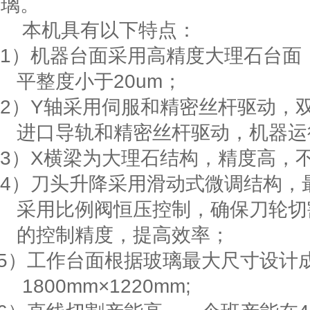
璃。
本机具有以下特点：
1）
机器台面采用高精度大理石台面
平整度小于
20um
；
2）
Y
轴采用伺服和精密丝杆驱动，
进口导轨和精密丝杆驱动，机器运
3）
X
横梁为大理石结构，精度高，
4
）刀头升降采用滑动式微调结构，
采用比例阀恒压控制，确保刀轮切
的控制精度，提高效率；
5
）工作台面根据玻璃最大尺寸设计
1800mm
×
122
0mm;