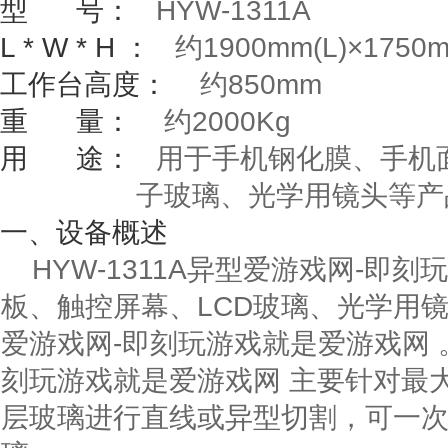
型
号：
HYW-1311A
L * W * H
：
约
1900mm(L)
×
1750
工作台高度：
约
850mm
重
量：
约
2000Kg
用
途：
用于手机钢化膜、手机面
子玻璃、光学用镜头等产
一、设备概述
HYW-1311A异型爱游戏网-即
板、触控屏幕、LCD玻璃、光学用
爱游戏网-即刻玩游戏就是爱游戏网 。
刻玩游戏就是爱游戏网 主要针对最
层玻璃进行直线或异型切割，可一