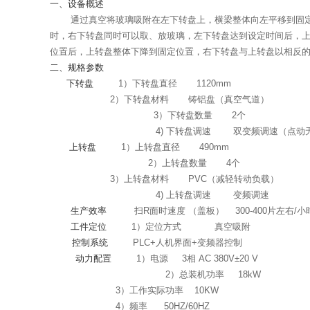
一、设备概述
通过真空将玻璃吸附在左下转盘上，横梁整体向左平移到固
时，右下转盘同时可以取、放玻璃，左下转盘达到设定时间后，
位置后，上转盘整体下降到固定位置，右下转盘与上转盘以相反
二、规格参数
下转盘
1
）下转盘直径
1120mm
2
）下转盘材料
铸铝盘（真空气道）
3
）下转盘数量
2
个
4)
下转盘调速
双变频调速（点动
上转盘
1）上转盘直径
490mm
2）上转盘数量
4
个
3
）上转盘材料
PVC
（减轻转动负载）
4)
上转盘调速
变频调速
生产效率
扫
R
面时速度 （盖板）
300-400
片左右
/
小
工件定位
1）定位方式
真空吸附
控制系统
PLC+人机界面
+
变频器控制
动力配置
1）电源
3
相
AC 380V
±
20
V
2）总装机功率
18kW
3）工作实际功率
10KW
4
）频率
50HZ/60HZ