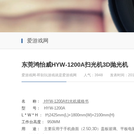
爱游戏网
东莞鸿怡威HYW-1200A扫光机3D抛光机
爱游戏网-即刻玩游戏就是爱游戏网
人气：3948
发表时间：2019
名
称：
HYW-1200A
扫光机规格书
型
号：
HYW-1200A
L * W * H
：
约
2425mm(L)
×
1800mm(W)
×
2100mm(H)
工作台高度：
950MM
用
途：
主要应用于手机曲面（2.5D,3D）盖板玻璃、平板