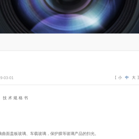
【
小
中
大
-03-01
技 术 规 格 书
电脑曲面盖板玻璃、车载玻璃，保护膜等玻璃产品的扫光。