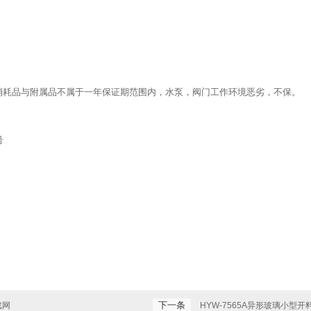
消耗品与附属品不属于一年保证期范围内，水泵，阀门工作环境恶劣，不保。
号
下一条
戏网
HYW-7565A异形玻璃小型开