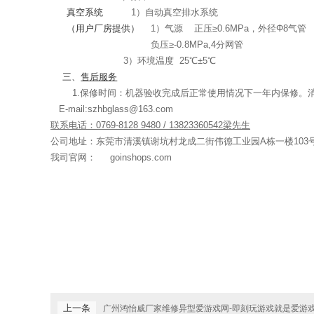
真空系统
1
）自动真空排水系统
（用户厂房提供）
1）气源
正压≥
0.6MPa
，外径Φ
8
气管
负压≥
-0.8MPa,4
分网管
3
）环境温度
25
℃±
5
℃
三、
售后服务
1.保修时间：机器验收完成后正常使用情况下一年内保修。
E-mail:szhbglass@163.com
联系电话：
0769-8128 9480 / 13823360542
梁先生
公司地址：东莞市清溪镇谢坑村龙成二街伟德工业园
A
栋一楼
103
我司官网： goinshops.com
上一条
广州鸿怡威厂家维修异型爱游戏网-即刻玩游戏就是爱游