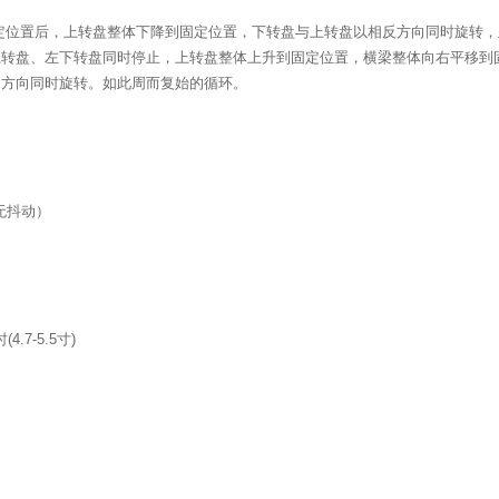
定位置后，上转盘整体下降到固定位置，下转盘与上转盘以相反方向同时旋转，
上转盘、左下转盘同时停止，上转盘整体上升到固定位置，横梁整体向右平移到
的方向同时旋转。如此周而复始的循环。
无抖动）
时
(4.7-5.5
寸
)