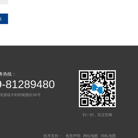
表
务热线：
9-81289480
清溪镇大利村银圆街36号
扫一扫，关注官网
技术支持：
免责声明
网站地图
XML地图