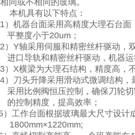
相同或不相同的玻璃。
本机具有以下特点：
1）
机器台面采用高精度大理石台面
平整度小于
20um
；
2）
Y
轴采用伺服和精密丝杆驱动，
进口导轨和精密丝杆驱动，机器运
3）
X
横梁为大理石结构，精度高，
4
）刀头升降采用滑动式微调结构，
采用比例阀恒压控制，确保刀轮切
的控制精度，提高效率；
5
）工作台面根据玻璃最大尺寸设计
1800mm
×
122
0mm;