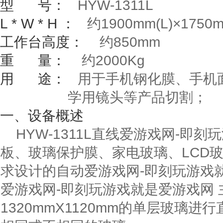
型
号：
HYW-1311L
L * W * H
：
约
1900mm(L)
×
1750
工作台高度：
约
850mm
重
量：
约
2000Kg
用
途：
用于手机钢化膜、手机面
学用镜头等产品切割；
一、
设备概述
HYW-1311L直线爱游戏网-即
板、玻璃保护膜、家电玻璃、LCD
求设计的自动爱游戏网-即刻玩游戏就是
爱游戏网-即刻玩游戏就是爱游戏网
1320mmX1120mm
的单层玻璃进行