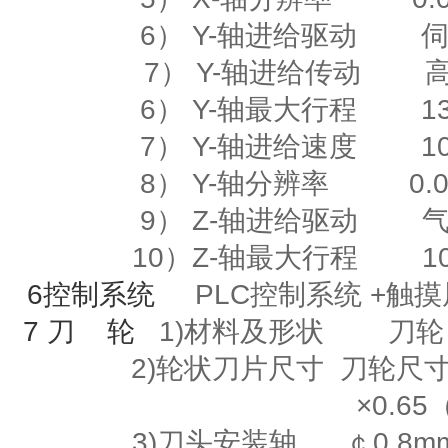
6）
Y-
轴进给驱动
7） Y-轴进给传动
6）
Y-
轴最大行程
135
7）
Y-
轴进给速度
10m
8）
Y-
轴分辨率
0.00
9）
Z-
轴进给驱动
10）
Z-
轴最大行程
10
6
控制系统
PLC控制系统
+
触
7
刀
轮
1)材料及形状
刀轮
2)
轮状刀片尺寸
刀轮尺寸
×
0.65
3)刀头安装轴
￠
0.8m