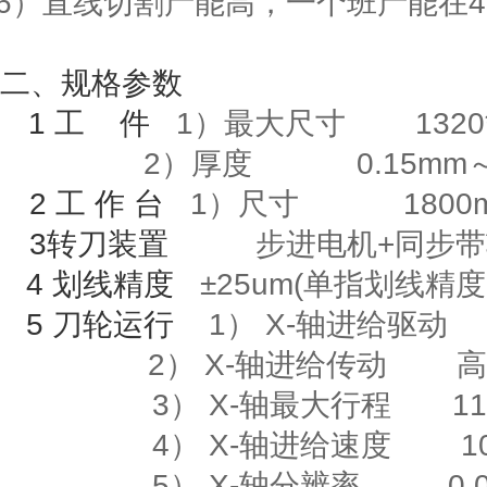
6
）直线切割产能高，一个班产能在
4
二、规格参数
1
工
件
1）最大尺寸
1320
2）厚度
0.15mm
2
工
作
台
1
）尺寸
1800m
3
转刀装置
步进电机
+
同步带
4
划线精度
±
25um(
单指划线精度
5
刀轮运行
1）
X-
轴进给驱动
2）
X-
轴进给传动
高
3）
X-
轴最大行程
118
4）
X-
轴进给速度
10m
5）
X-
轴分辨率
0.00