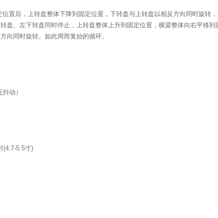
定位置后，上转盘整体下降到固定位置，下转盘与上转盘以相反方向同时旋转，
上转盘、左下转盘同时停止，上转盘整体上升到固定位置，横梁整体向右平移到
的方向同时旋转。如此周而复始的循环。
无抖动）
时
(4.7-5.5
寸
)