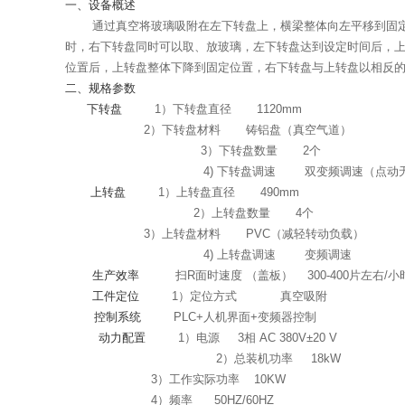
一、设备概述
通过真空将玻璃吸附在左下转盘上，横梁整体向左平移到固
时，右下转盘同时可以取、放玻璃，左下转盘达到设定时间后，
位置后，上转盘整体下降到固定位置，右下转盘与上转盘以相反
二、规格参数
下转盘
1
）下转盘直径
1120mm
2
）下转盘材料
铸铝盘（真空气道）
3
）下转盘数量
2
个
4)
下转盘调速
双变频调速（点动
上转盘
1）上转盘直径
490mm
2）上转盘数量
4
个
3
）上转盘材料
PVC
（减轻转动负载）
4)
上转盘调速
变频调速
生产效率
扫
R
面时速度 （盖板）
300-400
片左右
/
小
工件定位
1）定位方式
真空吸附
控制系统
PLC+人机界面
+
变频器控制
动力配置
1）电源
3
相
AC 380V
±
20
V
2）总装机功率
18kW
3）工作实际功率
10KW
4
）频率
50HZ/60HZ