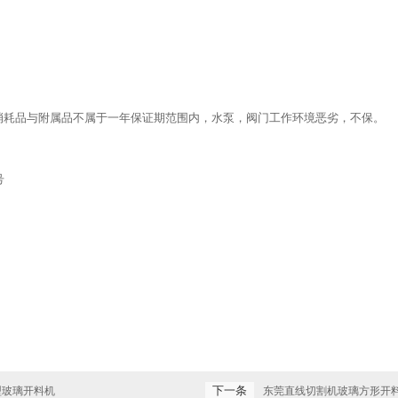
消耗品与附属品不属于一年保证期范围内，水泵，阀门工作环境恶劣，不保。
号
下一条
型玻璃开料机
东莞直线切割机玻璃方形开