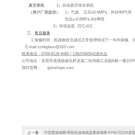
真空系统
1
）自动真空排水系统
（用户厂房提供）
1）气源
正压≥
0.6MPa
，外径Φ
8
气管
负压≥
-0.8MPa,4
分网管
3
）环境温度
25
℃±
5
℃
三、
售后服务
1.保修时间：机器验收完成后正常使用情况下一年内保修。
E-mail:szhbglass@163.com
联系电话：
0769-8128 9480 / 13823360542
梁先生
公司地址：东莞市清溪镇谢坑村龙成二街伟德工业园
A
栋一楼
103
我司官网： goinshops.com
上一条
中型爱游戏网-即刻玩游戏就是爱游戏网 HYW-2015A异