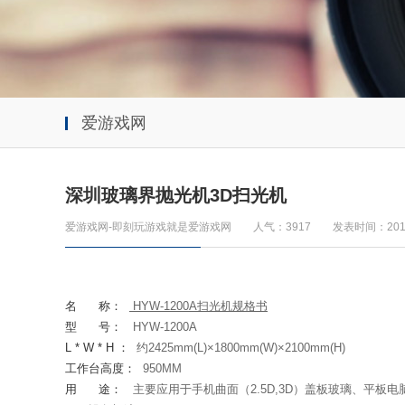
爱游戏网
深圳玻璃界抛光机3D扫光机
爱游戏网-即刻玩游戏就是爱游戏网
人气：3917
发表时间：2019
名
称：
HYW-1200A
扫光机规格书
型
号：
HYW-1200A
L * W * H
：
约
2425mm(L)
×
1800mm(W)
×
2100mm(H)
工作台高度：
950MM
用
途：
主要应用于手机曲面（2.5D,3D）盖板玻璃、平板