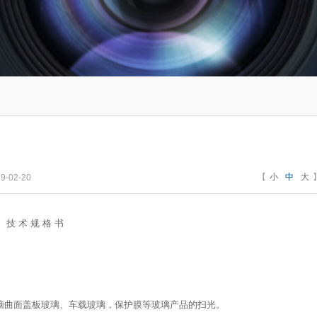
【
小
中
大
-02-20
技 术 规 格 书
电脑曲面盖板玻璃、车载玻璃，保护膜等玻璃产品的扫光。