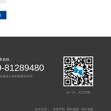
表
务热线：
9-81289480
清溪镇大利村银圆街36号
扫一扫，关注官网
技术支持：
免责声明
网站地图
XML地图