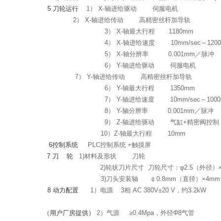
5
刀轮运行
1）
X-
轴进给驱动
伺服电机
2）
X-
轴进给传动
高精密丝杆加导轨
3）
X-
轴最大行程
1180mm
4）
X-
轴进给速度
10mm/sec
～
120
5）
X-
轴分辨率
0.001mm
／脉冲
6）
Y-
轴进给驱动
伺服电机
7） Y-轴进给传动
高精密丝杆加导轨
6）
Y-
轴最大行程
1350mm
7）
Y-
轴进给速度
10mm/sec
～
100
8）
Y-
轴分辨率
0.001mm
／脉冲
9）
Z-
轴进给驱动
气缸
+
精密阀控制
10）
Z-
轴最大行程
10mm
6
控制系统
PLC控制系统
+
触摸屏
7
刀
轮
1)材料及形状
刀轮
2)
轮状刀片尺寸
刀轮尺寸：φ
2.5
（外径）
3)刀头安装轴
￠
0.8mm
（直径）×
4mm
8
动力配置
1）电源
3
相
AC 380V
±
20
V，约
3.2kW
（用户厂房提供）
2）气源
≥
0.4Mpa
，外径Φ
8
气管