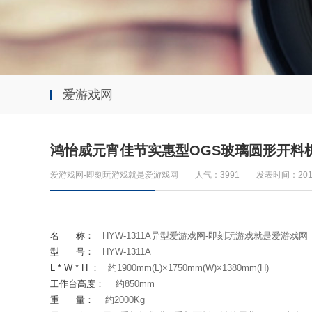
爱游戏网
鸿怡威元宵佳节实惠型OGS玻璃圆形开料
爱游戏网-即刻玩游戏就是爱游戏网
人气：3991
发表时间：2019
名
称：
HYW-1311A
异型爱游戏网-即刻玩游戏就是爱游戏网
型
号：
HYW-1311A
L * W * H
：
约
1900mm(L)
×
1750mm(W)
×
1380mm(H)
工作台高度：
约
850mm
重
量：
约
2000Kg