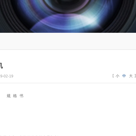
机
【
小
中
大
-02-19
规
格
书