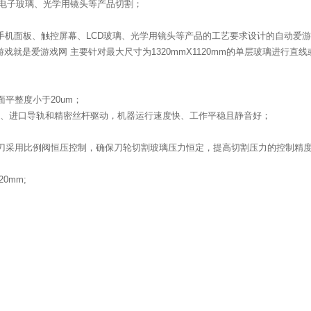
电子玻璃、光学用镜头等产品切割；
根据手机面板、触控屏幕、LCD玻璃、光学用镜头等产品的工艺要求设计的自动爱
刻玩游戏就是爱游戏网 主要针对最大尺寸为
1320mmX1120mm
的单层玻璃进行直线
面平整度小于
20um
；
、进口导轨和精密丝杆驱动，机器运行速度快、工作平稳且静音好；
刀采用比例阀恒压控制，确保刀轮切割玻璃压力恒定，提高切割压力的控制精
2
0mm;