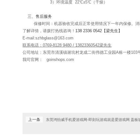
3
）环境温度
22
℃±
5
℃（干燥）
三
、售后服务
保修时间：机器验收完成后正常使用情况下一年内保修。消
了解详情，请拨打热线咨询！
138 2336 0542
【梁先生】
E-mail:szhbglass@163.com
联系电话：
0769-8128 9480 / 13823360542
梁先生
公司地址：东莞市清溪镇谢坑村龙成二街伟德工业园
A
栋一楼
103
我司官网：
goinshops.com
上一条
东莞鸿怡威手机爱游戏网-即刻玩游戏就是爱游戏网 盖板