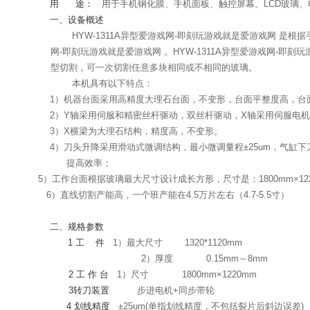
用
途：
用于手机钢化膜、手机面板、触控屏幕、LCD玻璃、
一、设备概述
HYW-1311A异型爱游戏网-即刻玩游戏就是爱游戏网 是
网-即刻玩游戏就是爱游戏网 。HYW-1311A异型爱游戏网-即
型切割，可一次切割任意多块相同或不相同的玻璃。
本机具有以下特点：
1）
机器台面采用高精度大理石台面，不变形，台面平整度高，台
2）
Y
轴采用伺服和精密丝杆驱动，双丝杆驱动，
X
轴采用伺服电机
3）
X
横梁为大理石结构，精度高，不变形。
4
）刀头升降采用滑动式微调结构，最小微调量程±
25um
，气缸下
提高效率；
5
）工作台面根据玻璃最大尺寸设计成长方形，尺寸是：
1800mm
×
12
6
）直线切割产能高，一个班产能在
4.5
万片左右（
4.7-5.5
寸）
二、规格参数
1
工
件
1）最大尺寸
1320*1120mm
2）厚度
0.15mm～8mm
2
工
作
台
1
）尺寸
1800mm
×
1220mm
3
转刀装置
步进电机
+
同步带轮
4
划线精度
±
25um(
单指划线精度，不包括裂片后斜边误差
)