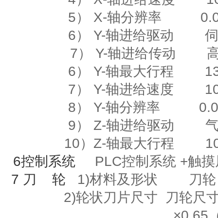
5）
X-
轴分辨率
0.00
6）
Y-
轴进给驱动
7） Y-轴进给传动
6）
Y-
轴最大行程
135
7）
Y-
轴进给速度
10m
8）
Y-
轴分辨率
0.00
9）
Z-
轴进给驱动
10）
Z-
轴最大行程
10
6
控制系统
PLC控制系统
+
触
7
刀
轮
1)材料及形状
刀轮
2)
轮状刀片尺寸
刀轮尺寸
×
0.65