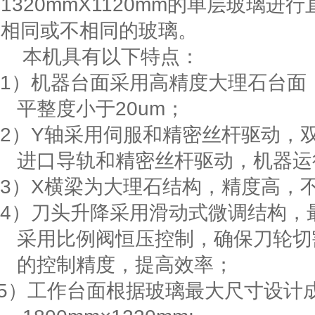
1320mmX1120mm
的单层玻璃进行
相同或不相同的玻璃。
本机具有以下特点：
1）
机器台面采用高精度大理石台面
平整度小于
20um
；
2）
Y
轴采用伺服和精密丝杆驱动，
进口导轨和精密丝杆驱动，机器运
3）
X
横梁为大理石结构，精度高，
4
）刀头升降采用滑动式微调结构，
采用比例阀恒压控制，确保刀轮切
的控制精度，提高效率；
5
）工作台面根据玻璃最大尺寸设计