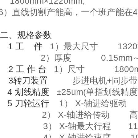
1800mm
×
122
0mm;
6
）直线切割产能高，一个班产能在
4
二、规格参数
1
工
件
1）最大尺寸
1320
2）厚度
0.15mm
2
工
作
台
1
）尺寸
1800m
3
转刀装置
步进电机
+
同步带
4
划线精度
±
25um(
单指划线精度
5
刀轮运行
1）
X-
轴进给驱动
2）
X-
轴进给传动
高
3）
X-
轴最大行程
118
4）
X-
轴进给速度
10m