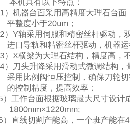
本机具有以下特点：
1）
机器台面采用高精度大理石台面
平整度小于
20um
；
2）
Y
轴采用伺服和精密丝杆驱动，
进口导轨和精密丝杆驱动，机器运
3）
X
横梁为大理石结构，精度高，
4
）刀头升降采用滑动式微调结构，
采用比例阀恒压控制，确保刀轮切
的控制精度，提高效率；
5
）工作台面根据玻璃最大尺寸设计
1800mm
×
122
0mm;
6
）直线切割产能高，一个班产能在
4