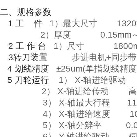
二、规格参数
1
工
件
1）最大尺寸
1320
2）厚度
0.15mm
2
工
作
台
1
）尺寸
1800m
3
转刀装置
步进电机
+
同步带
4
划线精度
±
25um(
单指划线精度
5
刀轮运行
1）
X-
轴进给驱动
2）
X-
轴进给传动
高
3）
X-
轴最大行程
118
4）
X-
轴进给速度
10m
5）
X-
轴分辨率
0.00
6）
Y-
轴进给驱动