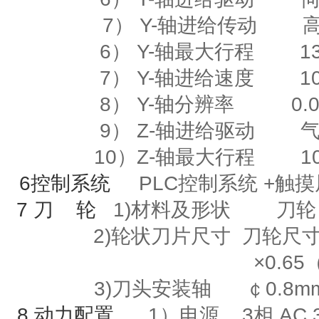
7） Y-轴进给传动
6）
Y-
轴最大行程
135
7）
Y-
轴进给速度
10m
8）
Y-
轴分辨率
0.00
9）
Z-
轴进给驱动
10）
Z-
轴最大行程
10
6
控制系统
PLC控制系统
+
触
7
刀
轮
1)材料及形状
刀轮
2)
轮状刀片尺寸
刀轮尺寸
×
0.65
3)刀头安装轴
￠
0.8m
8
动力配置
1）电源
3
相
AC 