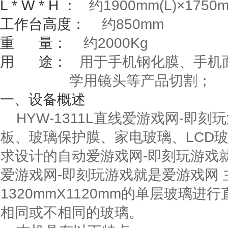
L * W * H
：
约
1900mm(L)
×
1750
工作台高度：
约
850mm
重
量：
约
2000Kg
用
途：
用于手机钢化膜、手机面
学用镜头等产品切割；
一、
设备概述
HYW-1311L直线爱游戏网-即
板、玻璃保护膜、家电玻璃、LCD
求设计的自动爱游戏网-即刻玩游戏就是
爱游戏网-即刻玩游戏就是爱游戏网
1320mmX1120mm
的单层玻璃进行
相同或不相同的玻璃。