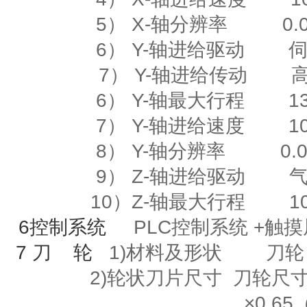
5）
X-
轴分辨率
0.00
6）
Y-
轴进给驱动
7） Y-轴进给传动
6）
Y-
轴最大行程
135
7）
Y-
轴进给速度
10m
8）
Y-
轴分辨率
0.00
9）
Z-
轴进给驱动
10）
Z-
轴最大行程
10
6
控制系统
PLC控制系统
+
触
7
刀
轮
1)材料及形状
刀轮
2)
轮状刀片尺寸
刀轮尺寸
×
0.65