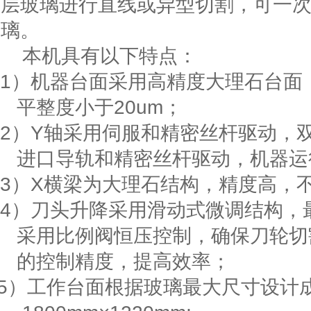
层玻璃进行直线或异型切割，可一
璃。
本机具有以下特点：
1）
机器台面采用高精度大理石台面
平整度小于
20um
；
2）
Y
轴采用伺服和精密丝杆驱动，
进口导轨和精密丝杆驱动，机器运
3）
X
横梁为大理石结构，精度高，
4
）刀头升降采用滑动式微调结构，
采用比例阀恒压控制，确保刀轮切
的控制精度，提高效率；
5
）工作台面根据玻璃最大尺寸设计