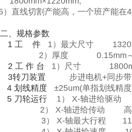
1800mm
×
122
0mm;
6
）直线切割产能高，一个班产能在
4
二、规格参数
1
工
件
1）最大尺寸
1320
2）厚度
0.15mm
2
工
作
台
1
）尺寸
1800m
3
转刀装置
步进电机
+
同步带
4
划线精度
±
25um(
单指划线精度
5
刀轮运行
1）
X-
轴进给驱动
2）
X-
轴进给传动
高
3）
X-
轴最大行程
118
4）
X-
轴进给速度
10m