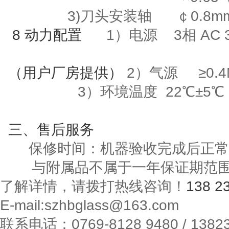
3)刀头安装轴
￠
0.8m
8
动力配置
1）电源
3
相
AC 
（用户厂房提供）
2）气源
≥
0.
3
）环境温度
22
℃±
5
℃
三
、售后服务
保修时间：机器验收完成后正常
与附属品不属于一年保证期范
了解详情，请拨打热线咨询！
138 2
E-mail:szhbglass@163.com
联系电话：
0769-8128 9480 / 1382