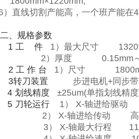
1800mm
×
122
0mm;
6
）直线切割产能高，一个班产能在
4
二、规格参数
1
工
件
1）最大尺寸
1320
2）厚度
0.15mm
2
工
作
台
1
）尺寸
1800m
3
转刀装置
步进电机
+
同步带
4
划线精度
±
25um(
单指划线精度
5
刀轮运行
1）
X-
轴进给驱动
2）
X-
轴进给传动
高
3）
X-
轴最大行程
118
4）
X-
轴进给速度
10m