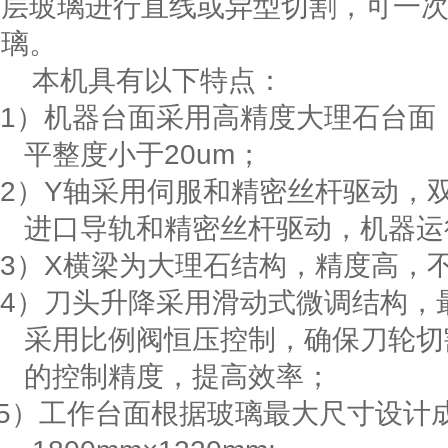
层玻璃进行直线或异型切割，可一
璃。
本机具有以下特点：
1）
机器台面采用高精度大理石台面
平整度小于
20um
；
2）
Y
轴采用伺服和精密丝杆驱动，
进口导轨和精密丝杆驱动，机器运
3）
X
横梁为大理石结构，精度高，
4
）刀头升降采用滑动式微调结构，
采用比例阀恒压控制，确保刀轮切
的控制精度，提高效率；
5
）工作台面根据玻璃最大尺寸设计