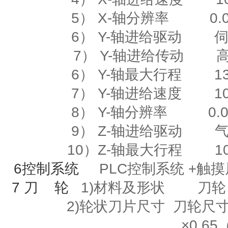
5）
X-
轴分辨率
0.00
6）
Y-
轴进给驱动
7） Y-轴进给传动
6）
Y-
轴最大行程
135
7）
Y-
轴进给速度
10m
8）
Y-
轴分辨率
0.00
9）
Z-
轴进给驱动
10）
Z-
轴最大行程
10
6
控制系统
PLC控制系统
+
触
7
刀
轮
1)材料及形状
刀轮
2)
轮状刀片尺寸
刀轮尺寸
×
0.65