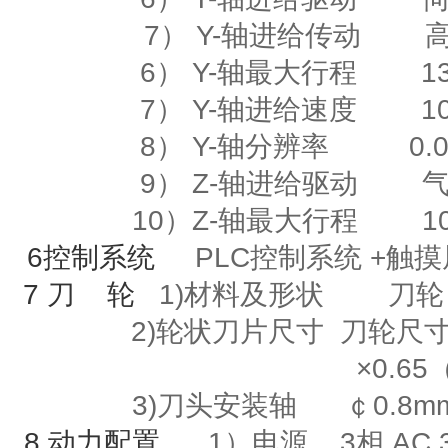
7） Y-轴进给传动
6）
Y-
轴最大行程
135
7）
Y-
轴进给速度
10m
8）
Y-
轴分辨率
0.00
9）
Z-
轴进给驱动
10）
Z-
轴最大行程
10
6
控制系统
PLC控制系统
+
触
7
刀
轮
1)材料及形状
刀轮
2)
轮状刀片尺寸
刀轮尺寸
×
0.65
3)刀头安装轴
￠
0.8m
8
动力配置
1）电源
3
相
AC 