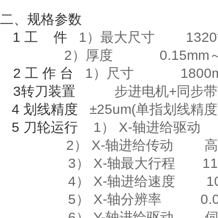
二、规格参数
1
工
件
1）最大尺寸
1320
2）厚度
0.15mm
2
工
作
台
1
）尺寸
1800m
3
转刀装置
步进电机
+
同步带
4
划线精度
±
25um(
单指划线精度
5
刀轮运行
1）
X-
轴进给驱动
2）
X-
轴进给传动
高
3）
X-
轴最大行程
118
4）
X-
轴进给速度
10m
5）
X-
轴分辨率
0.00
6）
Y-
轴进给驱动