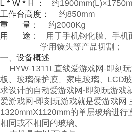
L * W * H
：
约
1900mm(L)
×
1750
工作台高度：
约
850mm
重
量：
约
2000Kg
用
途：
用于手机钢化膜、手机面
学用镜头等产品切割；
一、
设备概述
HYW-1311L直线爱游戏网-即
板、玻璃保护膜、家电玻璃、LCD
求设计的自动爱游戏网-即刻玩游戏就是
爱游戏网-即刻玩游戏就是爱游戏网
1320mmX1120mm
的单层玻璃进行
相同或不相同的玻璃。