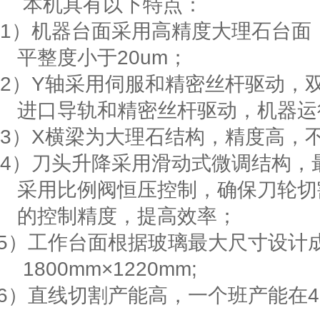
本机具有以下特点：
1）
机器台面采用高精度大理石台面
平整度小于
20um
；
2）
Y
轴采用伺服和精密丝杆驱动，
进口导轨和精密丝杆驱动，机器运
3）
X
横梁为大理石结构，精度高，
4
）刀头升降采用滑动式微调结构，
采用比例阀恒压控制，确保刀轮切
的控制精度，提高效率；
5
）工作台面根据玻璃最大尺寸设计
1800mm
×
122
0mm;
6
）直线切割产能高，一个班产能在
4